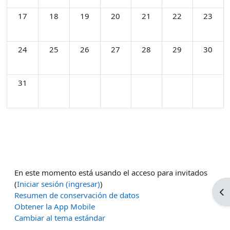
Sin eventos, lunes, 17 agosto
Sin eventos, martes, 18 agosto
Sin eventos, miércoles, 19 agosto
Sin eventos, jueves, 20 agosto
Sin eventos, viernes, 21 
Sin eventos, sáb
Sin even
17
18
19
20
21
22
23
Sin eventos, lunes, 24 agosto
Sin eventos, martes, 25 agosto
Sin eventos, miércoles, 26 agosto
Sin eventos, jueves, 27 agosto
Sin eventos, viernes, 28 
Sin eventos, sáb
Sin even
24
25
26
27
28
29
30
Sin eventos, lunes, 31 agosto
31
En este momento está usando el acceso para invitados
(
Iniciar sesión (ingresar)
)
Abr
Resumen de conservación de datos
Obtener la App Mobile
Cambiar al tema estándar