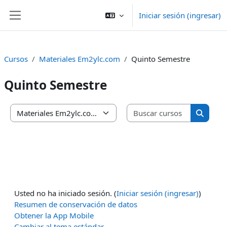
Saltar al contenido principal
Iniciar sesión (ingresar)
Pánel lateral
Cursos
Materiales Em2ylc.com
Quinto Semestre
Quinto Semestre
Buscar cu
Categorías
Buscar 
Usted no ha iniciado sesión. (
Iniciar sesión (ingresar)
)
Resumen de conservación de datos
Obtener la App Mobile
Cambiar al tema estándar