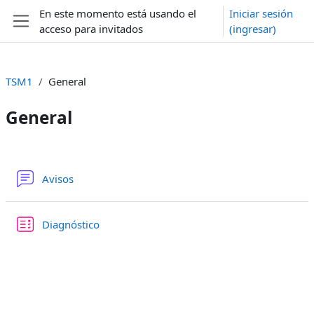
Saltar al contenido principal
En este momento está usando el
Iniciar sesión
acceso para invitados
(ingresar)
Pánel lateral
TSM1
General
General
Descripción de la sección
Foro
Avisos
Examen
Diagnóstico