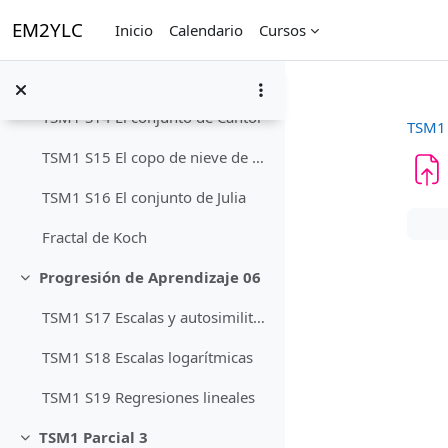
Saltar al contenido principal
EM2YLC
Inicio
Calendario
Cursos
TSM1 S13 Geometría esférica
Progresión de Aprendizaje 05
Colapsar
TSM1 S14 El conjunto de Cantor
TSM1
TSM1 S15 El copo de nieve de Koch
TSM1 S16 El conjunto de Julia
Req
Fractal de Koch
Progresión de Aprendizaje 06
Colapsar
TSM1 S17 Escalas y autosimilitudes
TSM1 S18 Escalas logarítmicas
TSM1 S19 Regresiones lineales
TSM1 Parcial 3
Colapsar